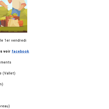
le 1er vendredi
s voir
facebook
nements
e (Vallet)
in)
preau)