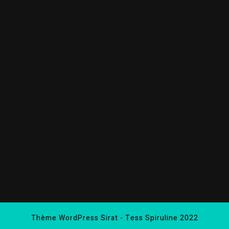
Thème WordPress Sirat
- Tess Spiruline 2022