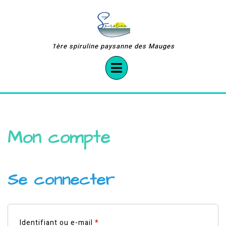
Skip
to
content
1ère spiruline paysanne des Mauges
Open
Button
Mon compte
Se connecter
Obligatoire
Identifiant ou e-mail
*